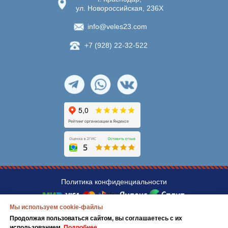
ул. Новороссийская, 236Х
info@veles23.com
+7 (928) 22-32-522
Политика конфиденциальности
Мы используем cookie-файлы
© ИП Павленко Ярослава Владимировна,
Продолжая пользоваться сайтом, вы соглашаетесь с их
ИНН
231106067629
использованием.
Подробнее