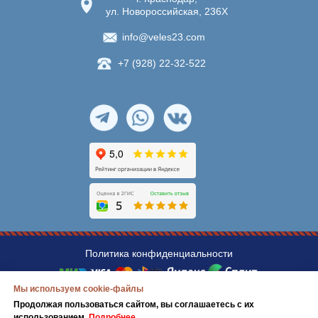
ул. Новороссийская, 236Х
info@veles23.com
+7 (928) 22-32-522
Политика конфиденциальности
Мы используем cookie-файлы
© ИП Павленко Ярослава Владимировна,
Продолжая пользоваться сайтом, вы соглашаетесь с их
ИНН
231106067629
использованием.
Подробнее