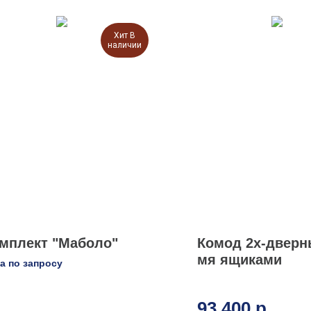
Хит В
наличии
мплект "Маболо"
Комод 2х-дверны
мя ящиками
а по запросу
93 400
р.