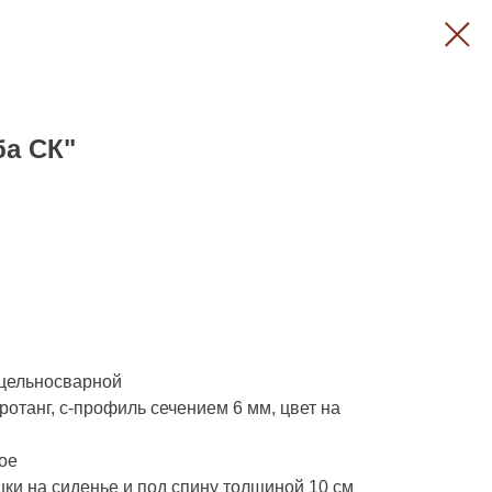
ба СК"
 цельносварной
отанг, с-профиль сечением 6 мм, цвет на
ое
ки на сиденье и под спину толщиной 10 см