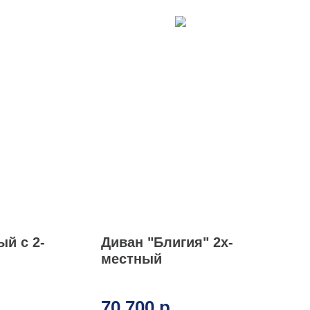
й с 2-
Диван "Блигия" 2х-
местный
70 700
р.